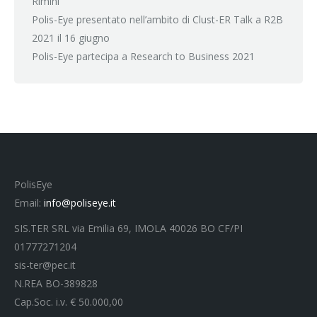
Rimini
Polis-Eye presentato nell’ambito di Clust-ER Talk a R2B
2021 il 16 giugno
Polis-Eye partecipa a Research to Business 2021
PolisEye
Email:
info@poliseye.it
SIS.TER SRL via Emilia 69, IMOLA 40026 BO CF/PI
01777271204
sis-ter@pec.it
N.REA BO-389828
Cap.Soc. i.v. € 50.000,00