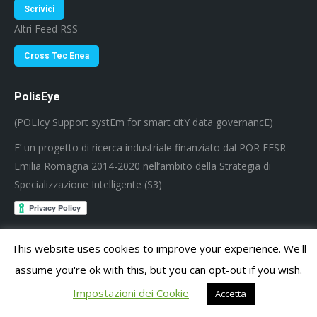
Scrivici
Altri Feed RSS
Cross Tec Enea
PolisEye
(POLIcy Support systEm for smart citY data governancE)
E’ un progetto di ricerca industriale finanziato dal POR FESR
Emilia Romagna 2014-2020 nell’ambito della Strategia di
Specializzazione Intelligente (S3)
This website uses cookies to improve your experience. We'll
Seguici su YouTube
assume you're ok with this, but you can opt-out if you wish.
youtube
Impostazioni dei Cookie
Accetta