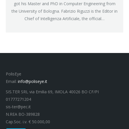
got his Master and PhD in Computer Engineering from
the University of Bologna. Fabrizio Riguzzi is the Editor in
Chief of Intelligenza Artificiale, the official…
PolisEye
Email:
info@poliseye.it
SIS.TER SRL via Emilia 69, IMOLA 40026 BO CF/PI
01777271204
sis-ter@pec.it
N.REA BO-389828
Cap.Soc. i.v. € 50.000,00