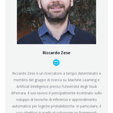
Riccardo Zese
Blog
personale
Riccardo Zese è un ricercatore a tempo determinato e
/
membro del gruppo di ricerca su Machine Learning e
sito
Artificial Intelligence presso l’Università degli Studi
web
diFerrara. Il suo lavoro è principalmente incentrato sullo
sviluppo di tecniche di inferenza e apprendimento
automatico per logiche probabilistiche. In particolare, il
suo obiettivo è quello di sviluppare un framework