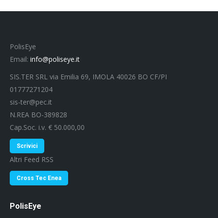
PolisEye
Email:
info@poliseye.it
SIS.TER SRL via Emilia 69, IMOLA 40026 BO CF/PI
01777271204
sis-ter@pec.it
N.REA BO-389828
Cap.Soc. i.v. € 50.000,00
Scrivici
Altri Feed RSS
Cross Tec Enea
PolisEye