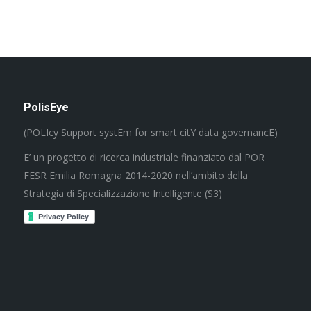
PolisEye
(POLIcy Support systEm for smart citY data governancE)
E’ un progetto di ricerca industriale finanziato dal POR
FESR Emilia Romagna 2014-2020 nell’ambito della
Strategia di Specializzazione Intelligente (S3)