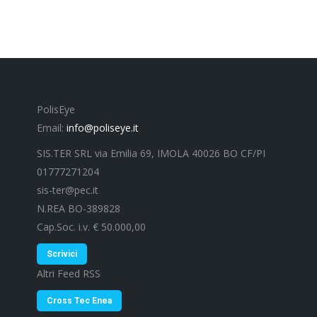
PolisEye
Email:
info@poliseye.it
SIS.TER SRL via Emilia 69, IMOLA 40026 BO CF/PI
01777271204
sis-ter@pec.it
N.REA BO-389828
Cap.Soc. i.v. € 50.000,00
Scrivici
Altri Feed RSS
Cross Tec Enea