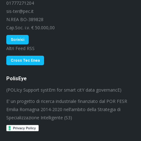
01777271204
sis-ter@pec.it
N.REA BO-389828
Cap.Soc. i.v. € 50.000,00
Scrivici
Altri Feed RSS
Cross Tec Enea
PolisEye
(POLIcy Support systEm for smart citY data governancE)
E’ un progetto di ricerca industriale finanziato dal POR FESR
Emilia Romagna 2014-2020 nell’ambito della Strategia di
Specializzazione Intelligente (S3)